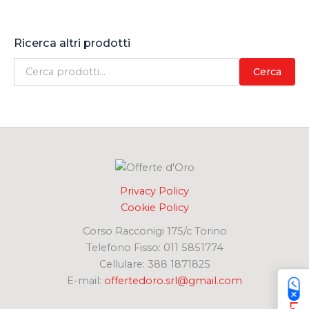
Ricerca altri prodotti
C
Cerca
e
r
c
a
:
Privacy Policy
Cookie Policy
Corso Racconigi 175/c Torino
Telefono Fisso: 011 5851774
Cellulare: 388 1871825
E-mail:
offertedoro.srl@gmail.com