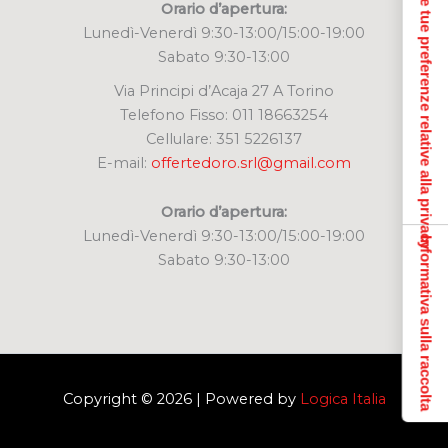
Le tue preferenze relative alla privacy
Orario d’apertura:
Lunedì-Venerdì 9:30-13:00/15:00-19:00
Sabato 9:30-13:00
Via Principi d’Acaja 27 A Torino
Telefono Fisso: 011 18663254
Cellulare: 351 5226137
E-mail:
offertedoro.srl@gmail.com
Orario d’apertura:
Lunedì-Venerdì 9:30-13:00/15:00-19:00
Informativa sulla raccolta
Sabato 9:30-13:00
Copyright © 2026 | Powered by
Logica Italia