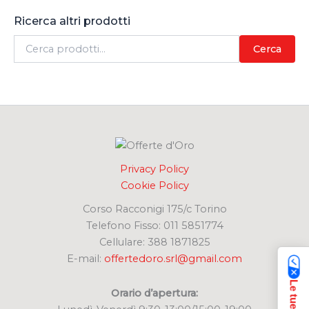
Ricerca altri prodotti
C
Cerca
e
r
c
a
:
Privacy Policy
Cookie Policy
Corso Racconigi 175/c Torino
Telefono Fisso: 011 5851774
Cellulare: 388 1871825
E-mail:
offertedoro.srl@gmail.com
Orario d’apertura: