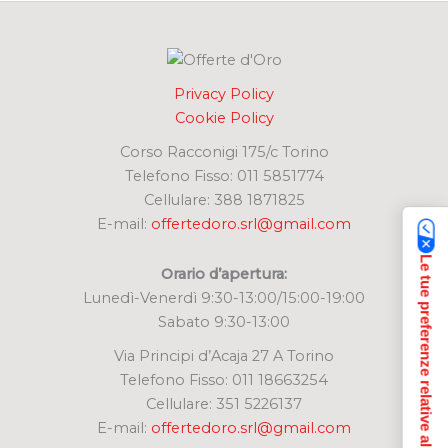
:
Privacy Policy
Cookie Policy
Corso Racconigi 175/c Torino
Telefono Fisso: 011 5851774
Cellulare: 388 1871825
E-mail:
offertedoro.srl@gmail.com
Le tue preferenze relative alla privacy
Orario d’apertura:
Lunedì-Venerdì 9:30-13:00/15:00-19:00
Sabato 9:30-13:00
Via Principi d’Acaja 27 A Torino
Telefono Fisso: 011 18663254
Cellulare: 351 5226137
E-mail:
offertedoro.srl@gmail.com