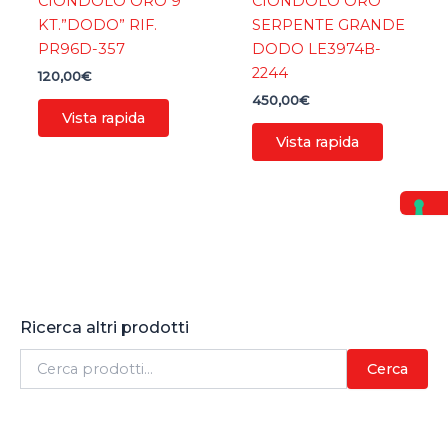
CIONDOLO ORO 9
CIONDOLO ORO
KT.”DODO” RIF.
SERPENTE GRANDE
PR96D-357
DODO LE3974B-
2244
120,00
€
450,00
€
Vista rapida
Vista rapida
Ricerca altri prodotti
C
Cerca
e
r
c
a