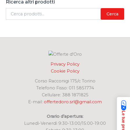
Ricerca altri prodotti
C
Cerca
e
r
c
a
:
Privacy Policy
Cookie Policy
Corso Racconigi 175/c Torino
Telefono Fisso: 011 5851774
Cellulare: 388 1871825
E-mail:
offertedoro.srl@gmail.com
Orario d’apertura:
Lunedì-Venerdì 9:30-13:00/15:00-19:00