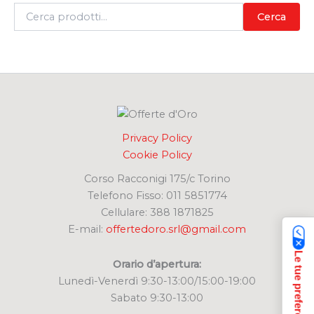
C
Cerca
e
r
c
a
:
Privacy Policy
Cookie Policy
Corso Racconigi 175/c Torino
Telefono Fisso: 011 5851774
Cellulare: 388 1871825
E-mail:
offertedoro.srl@gmail.com
Orario d’apertura:
Lunedì-Venerdì 9:30-13:00/15:00-19:00
Sabato 9:30-13:00