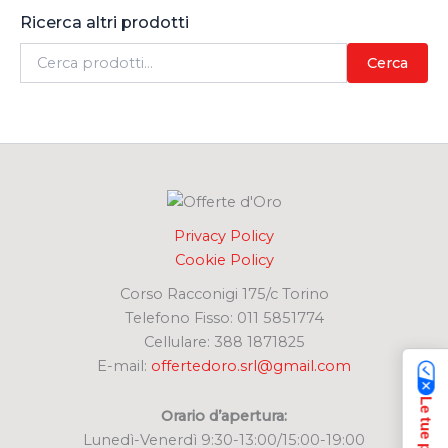
Ricerca altri prodotti
C
Cerca
e
r
c
a
:
Privacy Policy
Cookie Policy
Corso Racconigi 175/c Torino
Telefono Fisso: 011 5851774
Cellulare: 388 1871825
E-mail:
offertedoro.srl@gmail.com
Orario d’apertura:
Lunedì-Venerdì 9:30-13:00/15:00-19:00