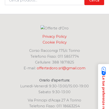
Cerca
e
r
c
a
:
Privacy Policy
Cookie Policy
Corso Racconigi 175/c Torino
Telefono Fisso: 011 5851774
Cellulare: 388 1871825
E-mail:
offertedoro.srl@gmail.com
Le tue preferenze relative alla privacy
Orario d’apertura:
Lunedì-Venerdì 9:30-13:00/15:00-19:00
Sabato 9:30-13:00
Via Principi d’Acaja 27 A Torino
Telefono Fisso: 011 18663254