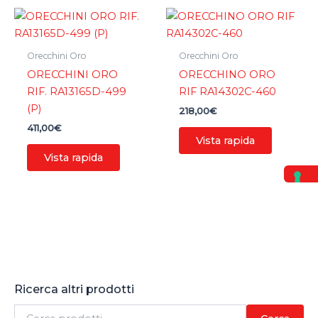
Orecchini Oro
Orecchini Oro
ORECCHINI ORO
ORECCHINO ORO
RIF. RA13165D-499
RIF RA14302C-460
(P)
218,00
€
411,00
€
Vista rapida
Vista rapida
Ricerca altri prodotti
C