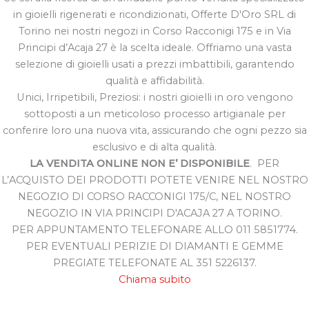
in gioielli rigenerati e ricondizionati, Offerte D'Oro SRL di
Torino nei nostri negozi in Corso Racconigi 175 e in Via
Principi d’Acaja 27 è la scelta ideale. Offriamo una vasta
selezione di gioielli usati a prezzi imbattibili, garantendo
qualità e affidabilità.
Unici, Irripetibili, Preziosi: i nostri gioielli in oro vengono
sottoposti a un meticoloso processo artigianale per
conferire loro una nuova vita, assicurando che ogni pezzo sia
esclusivo e di alta qualità.
LA VENDITA ONLINE NON E’ DISPONIBILE
. PER
L’ACQUISTO DEI PRODOTTI POTETE VENIRE NEL NOSTRO
NEGOZIO DI CORSO RACCONIGI 175/C, NEL NOSTRO
NEGOZIO IN VIA PRINCIPI D'ACAJA 27 A TORINO.
PER APPUNTAMENTO TELEFONARE ALLO 011 5851774.
PER EVENTUALI PERIZIE DI DIAMANTI E GEMME
PREGIATE TELEFONATE AL 351 5226137.
Chiama subito