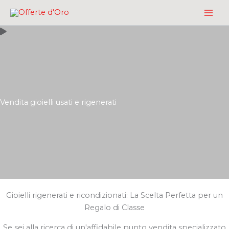
Vai
al
contenuto
Vendita gioielli usati e rigenerati
Gioielli rigenerati e ricondizionati: La Scelta Perfetta per un
Regalo di Classe
Se sei alla ricerca di un'affidabile punto vendita specializzato