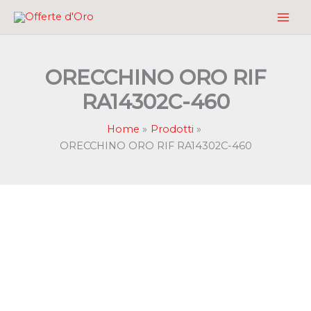
Vai
al
contenuto
ORECCHINO ORO RIF
RA14302C-460
Home
Prodotti
ORECCHINO ORO RIF RA14302C-460