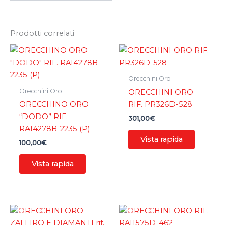
Prodotti correlati
Orecchini Oro
Orecchini Oro
ORECCHINI ORO
ORECCHINO ORO
RIF. PR326D-528
“DODO” RIF.
301,00
€
RA14278B-2235 (P)
Vista rapida
100,00
€
Vista rapida