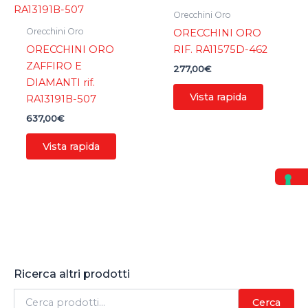
Orecchini Oro
Orecchini Oro
ORECCHINI ORO
ORECCHINI ORO
RIF. RA11575D-462
ZAFFIRO E
277,00
€
DIAMANTI rif.
Vista rapida
RA13191B-507
637,00
€
Vista rapida
Ricerca altri prodotti
C
Cerca