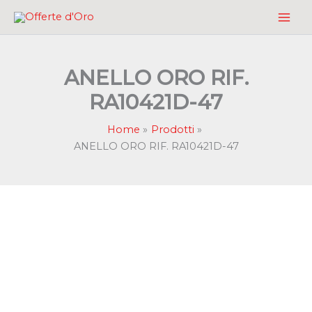
Vai
al
contenuto
ANELLO ORO RIF.
RA10421D-47
Home
Prodotti
ANELLO ORO RIF. RA10421D-47