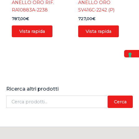
ANELLO ORO RIF.
ANELLO ORO
RA10883A-2238
SV416C-2242 (P)
787,00
€
727,00
€
Vista rapida
Vista rapida
Ricerca altri prodotti
C
Cerca
e
r
c
a
: