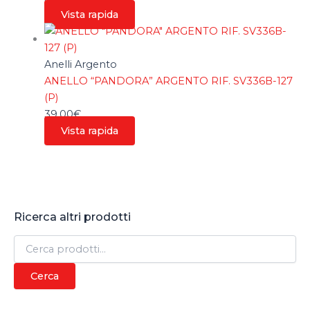
Vista rapida
Anelli Argento
ANELLO “PANDORA” ARGENTO RIF. SV336B-127
(P)
39,00
€
Vista rapida
Ricerca altri prodotti
C
e
r
Cerca
c
a