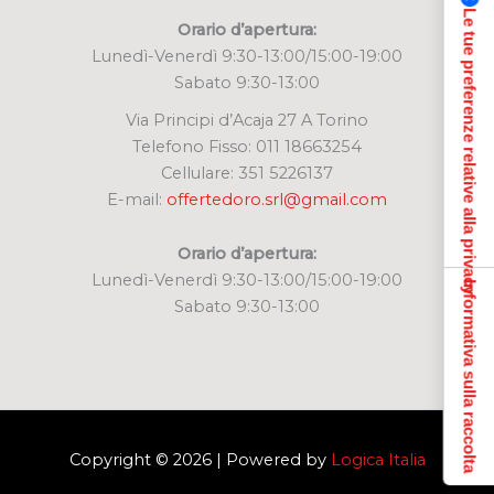
Le tue preferenze relative alla privacy
Orario d’apertura:
Lunedì-Venerdì 9:30-13:00/15:00-19:00
Sabato 9:30-13:00
Via Principi d’Acaja 27 A Torino
Telefono Fisso: 011 18663254
Cellulare: 351 5226137
E-mail:
offertedoro.srl@gmail.com
Orario d’apertura:
Lunedì-Venerdì 9:30-13:00/15:00-19:00
Informativa sulla raccolta
Sabato 9:30-13:00
Copyright © 2026 | Powered by
Logica Italia