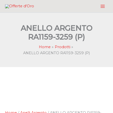
Vai
al
contenuto
ANELLO ARGENTO
RA1159-3259 (P)
Home
Prodotti
ANELLO ARGENTO RA1159-3259 (P)
Home
/
Anelli Argento
/ ANELLO ARGENTO RA1159-