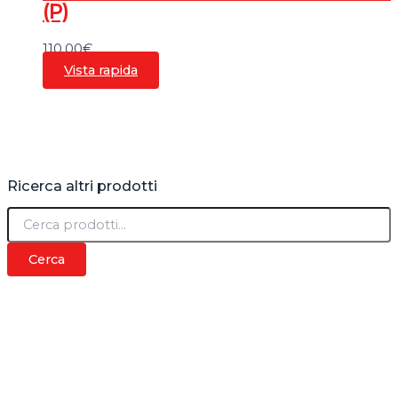
(P)
110,00
€
Vista rapida
Ricerca altri prodotti
C
e
r
Cerca
c
a
: