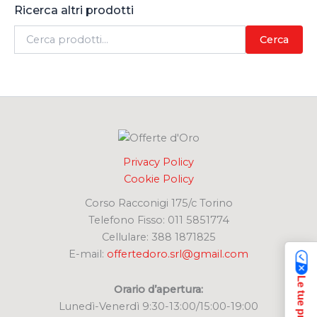
Ricerca altri prodotti
C
Cerca
e
r
c
a
:
Privacy Policy
Cookie Policy
Corso Racconigi 175/c Torino
Telefono Fisso: 011 5851774
Cellulare: 388 1871825
E-mail:
offertedoro.srl@gmail.com
Orario d’apertura:
Lunedì-Venerdì 9:30-13:00/15:00-19:00