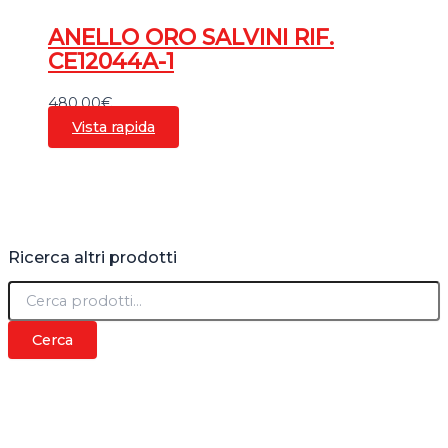
ANELLO ORO SALVINI RIF.
CE12044A-1
480,00
€
Vista rapida
Ricerca altri prodotti
C
e
r
Cerca
c
a
: