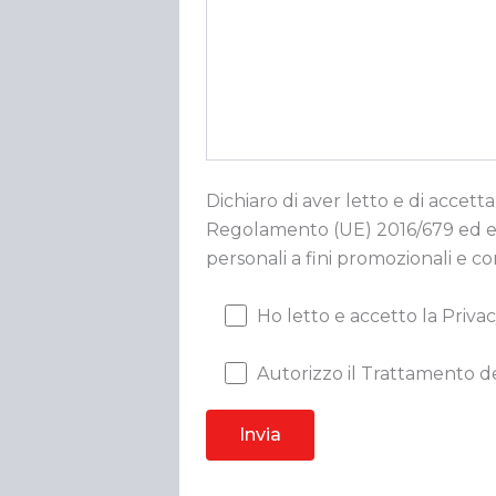
Dichiaro di aver letto e di accetta
Regolamento (UE) 2016/679 ed esp
personali a fini promozionali e c
Ho letto e accetto la Privac
Autorizzo il Trattamento de