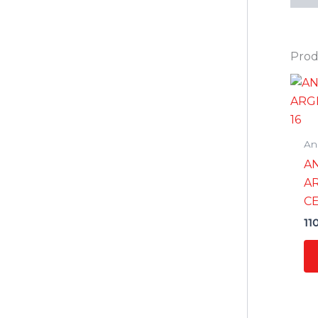
Prodo
An
AN
AR
CE
11