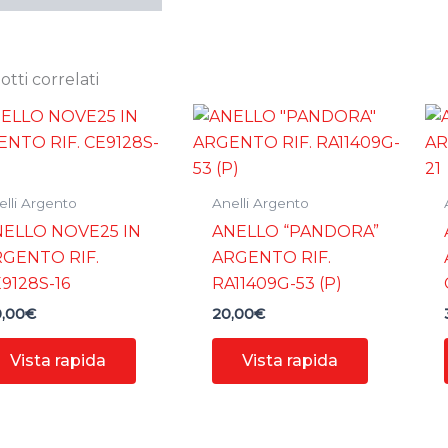
tti correlati
elli Argento
Anelli Argento
ELLO NOVE25 IN
ANELLO “PANDORA”
GENTO RIF.
ARGENTO RIF.
9128S-16
RA11409G-53 (P)
0,00
€
20,00
€
Vista rapida
Vista rapida