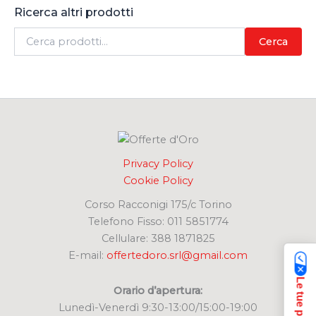
Ricerca altri prodotti
C
Cerca
e
r
c
a
:
Privacy Policy
Cookie Policy
Corso Racconigi 175/c Torino
Telefono Fisso: 011 5851774
Cellulare: 388 1871825
E-mail:
offertedoro.srl@gmail.com
Orario d’apertura:
Lunedì-Venerdì 9:30-13:00/15:00-19:00