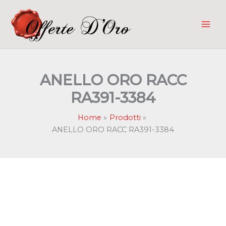
Vai
al
contenuto
ANELLO ORO RACC
RA391-3384
Home
Prodotti
ANELLO ORO RACC RA391-3384