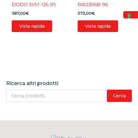
DODO SV51-126 (P)
RA12306B-96
387,00
€
573,00
€
Vista rapida
Vista rapida
Ricerca altri prodotti
C
Cerca
e
r
c
a
: