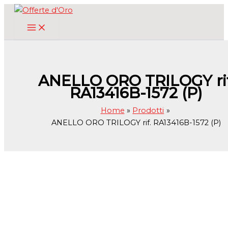
Vai
al
contenuto
ANELLO ORO TRILOGY rif
RA13416B-1572 (P)
Home
Prodotti
ANELLO ORO TRILOGY rif. RA13416B-1572 (P)