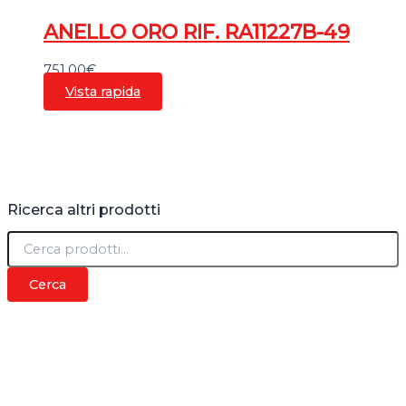
ANELLO ORO RIF. RA11227B-49
751,00
€
Vista rapida
Ricerca altri prodotti
C
e
r
Cerca
c
a
: