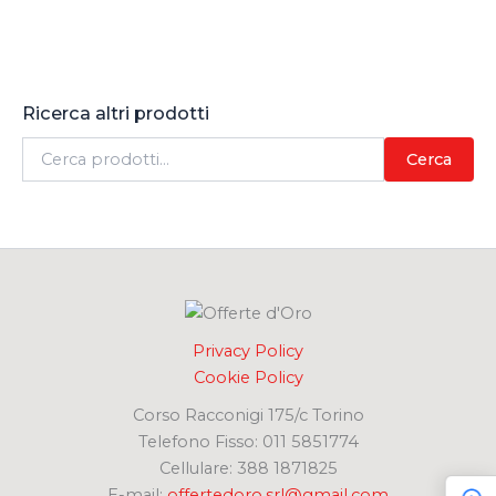
Ricerca altri prodotti
C
Cerca
e
r
c
a
:
Privacy Policy
Cookie Policy
Corso Racconigi 175/c Torino
Telefono Fisso: 011 5851774
Cellulare: 388 1871825
E-mail:
offertedoro.srl@gmail.com