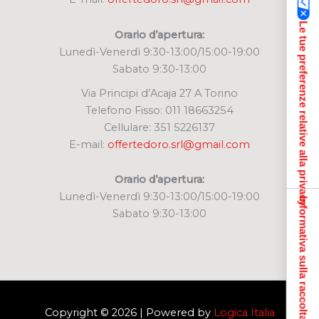
Le tue preferenze relative alla privacy
Orario d’apertura:
Lunedì-Venerdì 9:30-13:00/15:00-19:00
Sabato 9:30-13:00
Via Principi d’Acaja 27 A Torino
Telefono Fisso: 011 18663254
Cellulare: 351 5226137
E-mail:
offertedoro.srl@gmail.com
Orario d’apertura:
Lunedì-Venerdì 9:30-13:00/15:00-19:00
Informativa sulla raccolta
Sabato 9:30-13:00
Copyright © 2026 | Powered by
Logica Italia