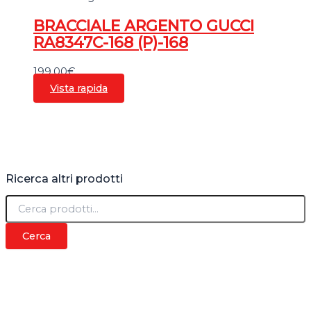
BRACCIALE ARGENTO GUCCI
RA8347C-168 (P)-168
199,00
€
Vista rapida
Ricerca altri prodotti
C
e
r
Cerca
c
a
: