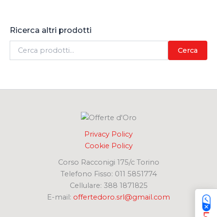
Ricerca altri prodotti
C
Cerca
e
r
c
a
:
Privacy Policy
Cookie Policy
Corso Racconigi 175/c Torino
Telefono Fisso: 011 5851774
Cellulare: 388 1871825
E-mail:
offertedoro.srl@gmail.com