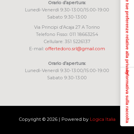
Le tue preferenze relative alla privacy
Orario d’apertura:
Lunedì-Venerdì 9:30-13:00/15:00-19:00
Sabato 9:30-13:00
Via Principi d’Acaja 27 A Torino
Telefono Fisso: 011 18663254
Cellulare: 351 5226137
E-mail:
offertedoro.srl@gmail.com
Orario d’apertura:
Lunedì-Venerdì 9:30-13:00/15:00-19:00
Informativa sulla raccolta
Sabato 9:30-13:00
Copyright © 2026 | Powered by
Logica Italia