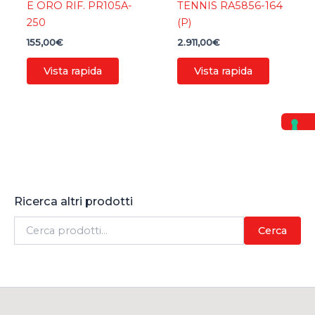
E ORO RIF. PR105A-
TENNIS RA5856-164
250
(P)
155,00
€
2.911,00
€
Vista rapida
Vista rapida
Ricerca altri prodotti
C
Cerca
e
r
c
a
: