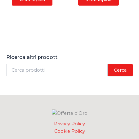
Ricerca altri prodotti
C
Cerca
e
r
c
a
:
Privacy Policy
Cookie Policy