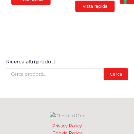
Vista rapida
Ricerca altri prodotti
C
Cerca
e
r
c
a
:
Privacy Policy
Cookie Policy