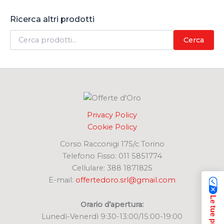
Ricerca altri prodotti
C
Cerca
e
r
c
a
:
Privacy Policy
Cookie Policy
Corso Racconigi 175/c Torino
Telefono Fisso: 011 5851774
Cellulare: 388 1871825
E-mail:
offertedoro.srl@gmail.com
Orario d’apertura:
Lunedì-Venerdì 9:30-13:00/15:00-19:00