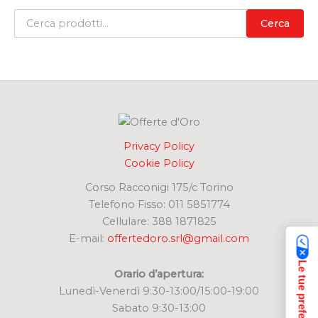
C
Cerca
e
r
c
a
:
Privacy Policy
Cookie Policy
Corso Racconigi 175/c Torino
Telefono Fisso: 011 5851774
Cellulare: 388 1871825
E-mail:
offertedoro.srl@gmail.com
Orario d’apertura:
Lunedì-Venerdì 9:30-13:00/15:00-19:00
Sabato 9:30-13:00