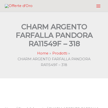
Vai
al
contenuto
CHARM ARGENTO
FARFALLA PANDORA
RA11549F – 318
Home
Prodotti
CHARM ARGENTO FARFALLA PANDORA
RA11549F – 318