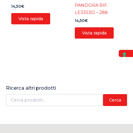
PANDORA RIF.
14,50
€
LE3353D – 288
Vista rapida
14,50
€
Vista rapida
Ricerca altri prodotti
C
Cerca
e
r
c
a
: