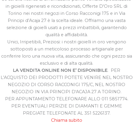
in gioielli rigenerati e ricondizionati, Offerte D'Oro SRL di
Torino nei nostri negozi in Corso Racconigi 175 e in Via
Principi d’Acaja 27 è la scelta ideale. Offriamo una vasta
selezione di gioielli usati a prezzi imbattibili, garantendo
qualità e affidabilità.
Unici, Irripetibili, Preziosi: i nostri gioielli in oro vengono
sottoposti a un meticoloso processo artigianale per
conferire loro una nuova vita, assicurando che ogni pezzo sia
esclusivo e di alta qualità.
LA VENDITA ONLINE NON E’ DISPONIBILE
. PER
L’ACQUISTO DEI PRODOTTI POTETE VENIRE NEL NOSTRO
NEGOZIO DI CORSO RACCONIGI 175/C, NEL NOSTRO
NEGOZIO IN VIA PRINCIPI D'ACAJA 27 A TORINO.
PER APPUNTAMENTO TELEFONARE ALLO 011 5851774.
PER EVENTUALI PERIZIE DI DIAMANTI E GEMME
PREGIATE TELEFONATE AL 351 5226137.
Chiama subito