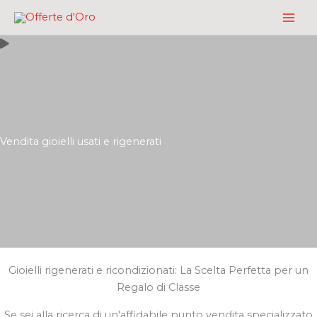
Vai
al
contenuto
Vendita gioielli usati e rigenerati
Gioielli rigenerati e ricondizionati: La Scelta Perfetta per un
Regalo di Classe
Se sei alla ricerca di un'affidabile punto vendita specializzato