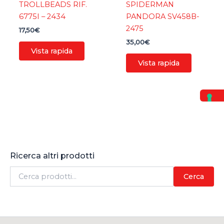
TROLLBEADS RIF.
SPIDERMAN
6775I – 2434
PANDORA SV458B-
2475
17,50
€
35,00
€
Vista rapida
Vista rapida
Ricerca altri prodotti
C
Cerca
e
r
c
a
: