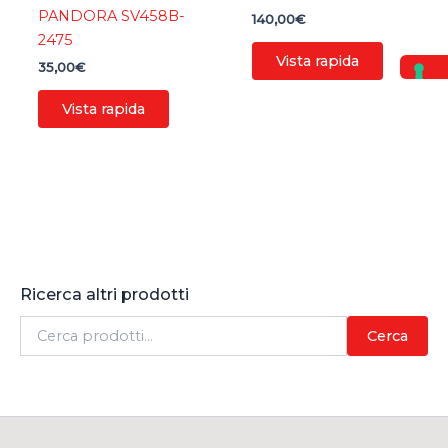
PANDORA SV458B-
140,00
€
2475
Vista rapida
35,00
€
Vista rapida
Ricerca altri prodotti
C
Cerca
e
r
c
a
: