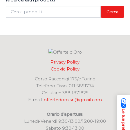
C
Cerca
e
r
c
a
:
Privacy Policy
Cookie Policy
Corso Racconigi 175/c Torino
Telefono Fisso: 011 5851774
Cellulare: 388 1871825
E-mail:
offertedoro.srl@gmail.com
Orario d’apertura:
Lunedì-Venerdì 9:30-13:00/15:00-19:00
Sabato 9:30-13:00