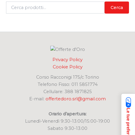
C
Cerca
e
r
c
a
:
Privacy Policy
Cookie Policy
Corso Racconigi 175/c Torino
Telefono Fisso: 011 5851774
Cellulare: 388 1871825
E-mail:
offertedoro.srl@gmail.com
Orario d’apertura:
Lunedì-Venerdì 9:30-13:00/15:00-19:00
Sabato 9:30-13:00