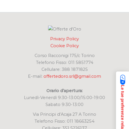
c
a
:
Privacy Policy
Cookie Policy
Corso Racconigi 175/c Torino
Telefono Fisso: 011 5851774
Cellulare: 388 1871825
E-mail:
offertedoro.srl@gmail.com
Le tue preferenze relative alla privacy
Orario d’apertura:
Lunedì-Venerdì 9:30-13:00/15:00-19:00
Sabato 9:30-13:00
Via Principi d’Acaja 27 A Torino
Telefono Fisso: 011 18663254
Cellulare: 351 5226137