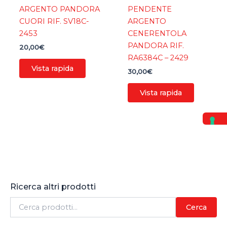
ARGENTO PANDORA
PENDENTE
CUORI RIF. SV18C-
ARGENTO
2453
CENERENTOLA
PANDORA RIF.
20,00
€
RA6384C – 2429
Vista rapida
30,00
€
Vista rapida
Ricerca altri prodotti
C
Cerca
e
r