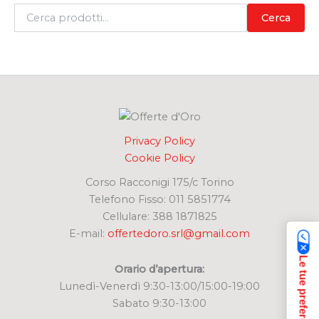
C
Cerca
e
r
c
a
:
Privacy Policy
Cookie Policy
Corso Racconigi 175/c Torino
Telefono Fisso: 011 5851774
Cellulare: 388 1871825
E-mail:
offertedoro.srl@gmail.com
Orario d’apertura:
Lunedì-Venerdì 9:30-13:00/15:00-19:00
Sabato 9:30-13:00