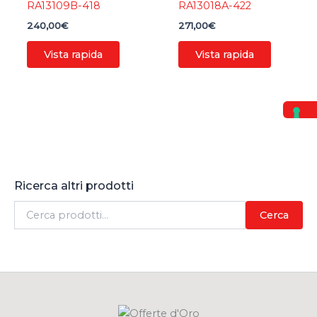
RA13109B-418
RA13018A-422
240,00
€
271,00
€
Vista rapida
Vista rapida
Ricerca altri prodotti
C
Cerca
e
r
c
a
: