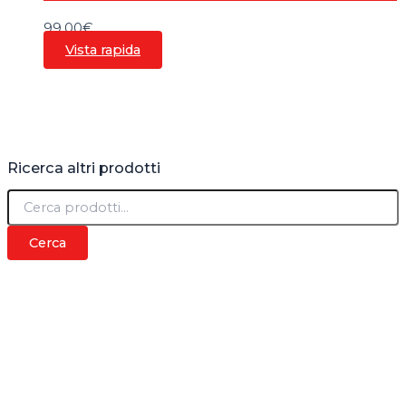
99,00
€
Vista rapida
Ricerca altri prodotti
C
e
r
Cerca
c
a
: