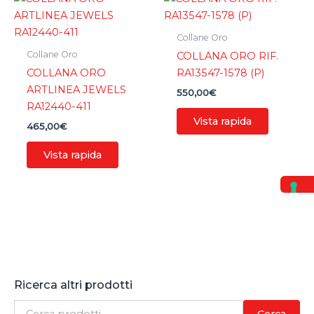
Collane Oro
Collane Oro
COLLANA ORO RIF.
COLLANA ORO
RA13547-1578 (P)
ARTLINEA JEWELS
550,00
€
RA12440-411
Vista rapida
465,00
€
Vista rapida
Ricerca altri prodotti
C
Cerca