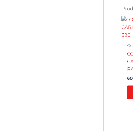
Prodo
Co
C
C
RA
60