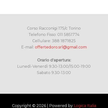
Corso Racconigi 175/c Torino
Telefono Fisso: 011 5851774
Cellulare: 388 1871825
E-mail:
offertedoro.srl@gmail.com
Orario d’apertura:
Lunedì-Venerdì 9:30-13:00/15:00-19:00
Sabato 9:30-13:00
Copyright © 2026 | Powered by
Logica Italia