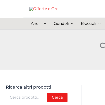
Vai
al
contenuto
Anelli
Ciondoli
Bracciali
C
Ricerca altri prodotti
C
Cerca
e
r