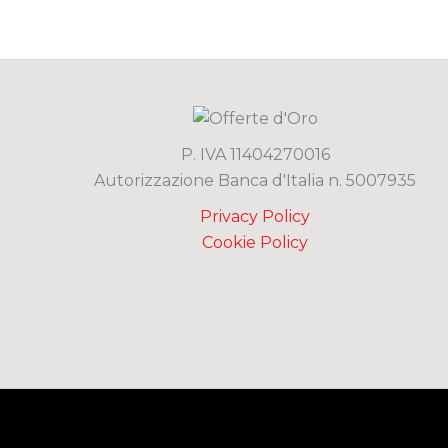
P. IVA 11404270016
Autorizzazione Banca d'Italia n. 5007935
Privacy Policy
Cookie Policy