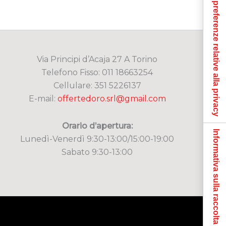
Le tue preferenze relative alla privacy
Via Principi d’Acaja 27 A Torino
Telefono Fisso: 011 18663254
Cellulare: 351 5226137
E-mail:
offertedoro.srl@gmail.com
Orario d’apertura:
Informativa sulla raccolta
Lunedì-Venerdì 9:30-13:00/15:00-19:00
Sabato 9:30-13:00