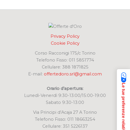
c
a
:
Privacy Policy
Cookie Policy
Corso Racconigi 175/c Torino
Telefono Fisso: 011 5851774
Cellulare: 388 1871825
E-mail:
offertedoro.srl@gmail.com
Le tue preferenze relative alla privacy
Orario d’apertura:
Lunedì-Venerdì 9:30-13:00/15:00-19:00
Sabato 9:30-13:00
Via Principi d’Acaja 27 A Torino
Telefono Fisso: 011 18663254
Cellulare: 351 5226137