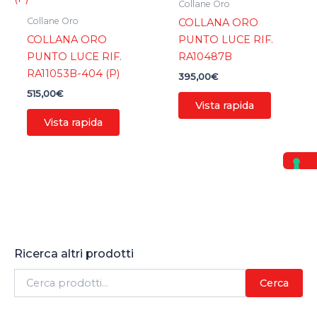
Collane Oro
Collane Oro
COLLANA ORO
COLLANA ORO
PUNTO LUCE RIF.
PUNTO LUCE RIF.
RA10487B
RA11053B-404 (P)
395,00
€
515,00
€
Vista rapida
Vista rapida
Ricerca altri prodotti
C
Cerca
e
r