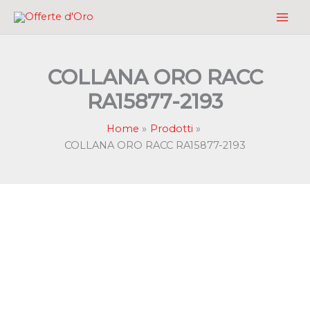
Vai
al
contenuto
COLLANA ORO RACC
RA15877-2193
Home
Prodotti
COLLANA ORO RACC RA15877-2193