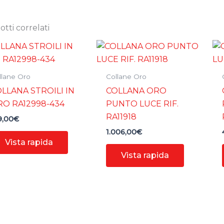
tti correlati
llane Oro
Collane Oro
LLANA STROILI IN
COLLANA ORO
O RA12998-434
PUNTO LUCE RIF.
RA11918
9,00
€
1.006,00
€
Vista rapida
Vista rapida