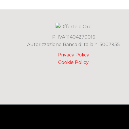
P. IVA 11404270016
Autorizzazione Banca d'Italia n. 5007935
Privacy Policy
Cookie Policy