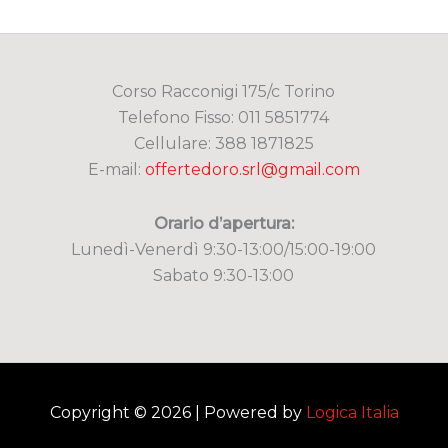
Corso Racconigi 175/c Torino
Telefono Fisso: 011 5851774
Cellulare: 388 1871825
E-mail:
offertedoro.srl@gmail.com
Orario d’apertura:
Lunedì-Venerdì 9:30-13:00/15:00-19:00
Sabato 9:30-13:00
Copyright © 2026 | Powered by
Logica Italia