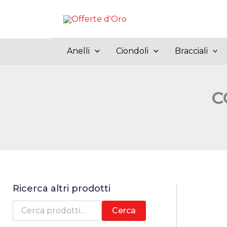
Vai
al
contenuto
Anelli
Ciondoli
Bracciali
C
Ricerca altri prodotti
C
Cerca
e
r