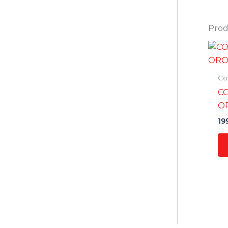
Prodo
Co
CO
OR
19