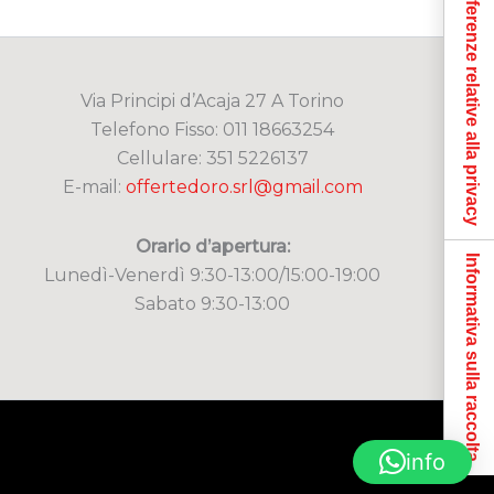
Le tue preferenze relative alla privacy
Via Principi d’Acaja 27 A Torino
Telefono Fisso: 011 18663254
Cellulare: 351 5226137
E-mail:
offertedoro.srl@gmail.com
Orario d’apertura:
Informativa sulla raccolta
Lunedì-Venerdì 9:30-13:00/15:00-19:00
Sabato 9:30-13:00
info