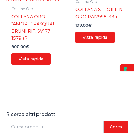
Collane Oro
Collane Oro
COLLANA STROILI IN
COLLANA ORO
ORO RA12998-434
“AMORE” PASQUALE
199,00
€
BRUNI RIF. SV177-
Vista rapida
1579 (P)
900,00
€
Vista rapida
Ricerca altri prodotti
C
Cerca
e