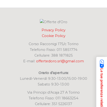
r
c
a
:
Privacy Policy
Cookie Policy
Corso Racconigi 175/c Torino
Telefono Fisso: 011 5851774
Cellulare: 388 1871825
E-mail:
offertedoro.srl@gmail.com
Le tue preferenze relative alla privacy
Orario d’apertura:
Lunedì-Venerdì 9:30-13:00/15:00-19:00
Sabato 9:30-13:00
Via Principi d’Acaja 27 A Torino
Telefono Fisso: 011 18663254
Cellulare: 351 5226137