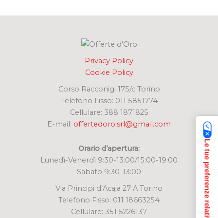
c
a
:
Privacy Policy
Cookie Policy
Corso Racconigi 175/c Torino
Telefono Fisso: 011 5851774
Cellulare: 388 1871825
E-mail:
offertedoro.srl@gmail.com
Le tue preferenze relative alla privacy
Orario d’apertura:
Lunedì-Venerdì 9:30-13:00/15:00-19:00
Sabato 9:30-13:00
Via Principi d’Acaja 27 A Torino
Telefono Fisso: 011 18663254
Cellulare: 351 5226137