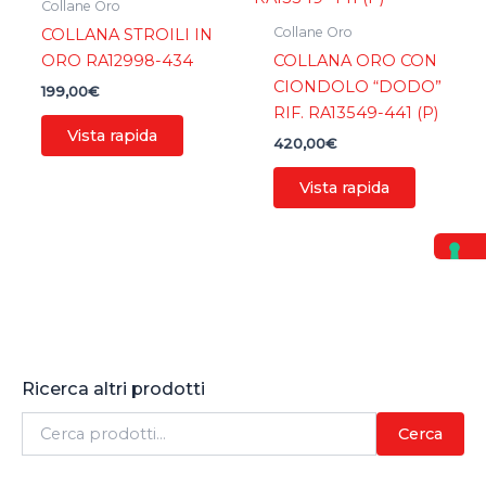
Collane Oro
Collane Oro
COLLANA STROILI IN
ORO RA12998-434
COLLANA ORO CON
CIONDOLO “DODO”
199,00
€
RIF. RA13549-441 (P)
Vista rapida
420,00
€
Vista rapida
Ricerca altri prodotti
C
Cerca
e
r