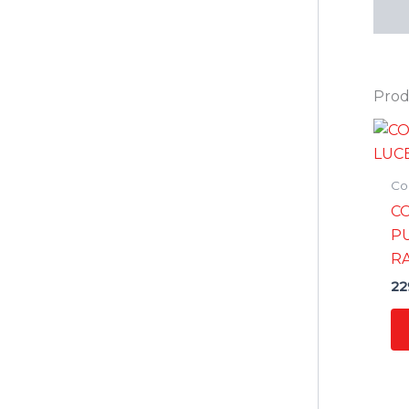
Prodo
Co
C
P
R
22