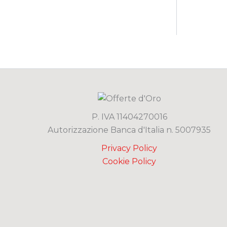
P. IVA 11404270016
Autorizzazione Banca d'Italia n. 5007935
Privacy Policy
Cookie Policy