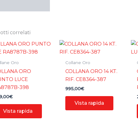
tti correlati
llane Oro
Collane Oro
OLLANA ORO
COLLANA ORO 14 KT.
UNTO LUCE
RIF. CE8364-387
A8787B-398
995,00
€
9,00
€
Vista rapida
Vista rapida