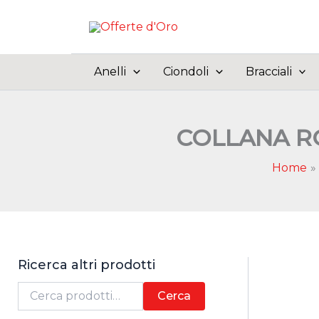
Vai
al
contenuto
Anelli
Ciondoli
Bracciali
COLLANA RO
Home
Ricerca altri prodotti
C
Cerca
e
r