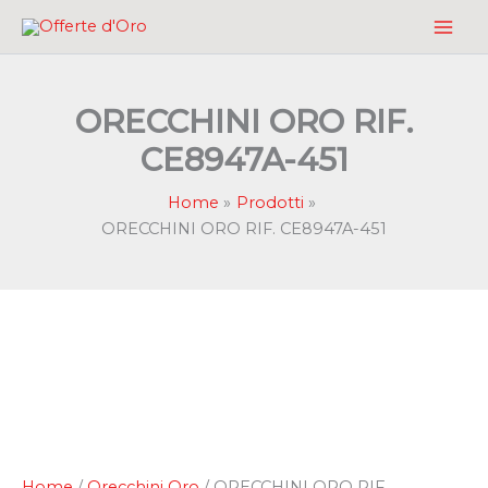
Vai
al
contenuto
ORECCHINI ORO RIF.
CE8947A-451
Home
Prodotti
ORECCHINI ORO RIF. CE8947A-451
Home
/
Orecchini Oro
/ ORECCHINI ORO RIF.