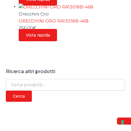
Orecchini Oro
ORECCHINI ORO RA13018B-468
256,00
€
Vista rapida
Ricerca altri prodotti
C
e
r
Cerca
c
a
: