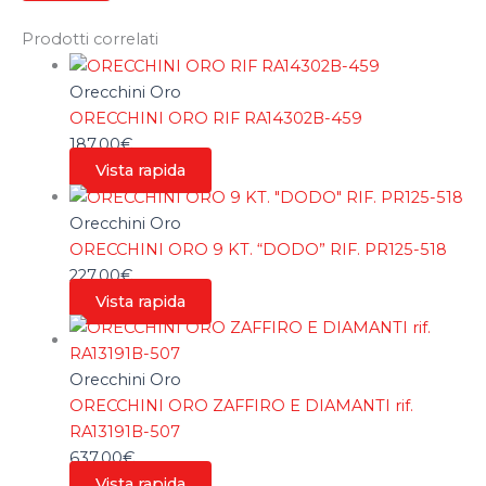
Prodotti correlati
Orecchini Oro
ORECCHINI ORO RIF RA14302B-459
187,00
€
Vista rapida
Orecchini Oro
ORECCHINI ORO 9 KT. “DODO” RIF. PR125-518
227,00
€
Vista rapida
Orecchini Oro
ORECCHINI ORO ZAFFIRO E DIAMANTI rif.
RA13191B-507
637,00
€
Vista rapida