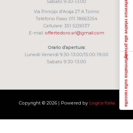
Le tue preferenze relative alla privacy
Sabato 9:30-13:00
Via Principi d’Acaja 27 A Torino
Telefono Fisso: 011 18663254
Cellulare: 351 5226137
E-mail:
offertedoro.srl@gmail.com
Orario d’apertura:
Lunedì-Venerdì 9:30-13:00/15:00-19:00
Informativa sulla raccolta
Sabato 9:30-13:00
Copyright © 2026 | Powered by
Logica Italia
Siamo lieti di rispondere alle tue domande.