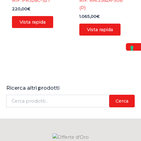
RIF. PR326C-527
RIF. RA13362A-506
(P)
220,00
€
1.065,00
€
Vista rapida
Vista rapida
Ricerca altri prodotti
C
Cerca
e
r
c
a
: