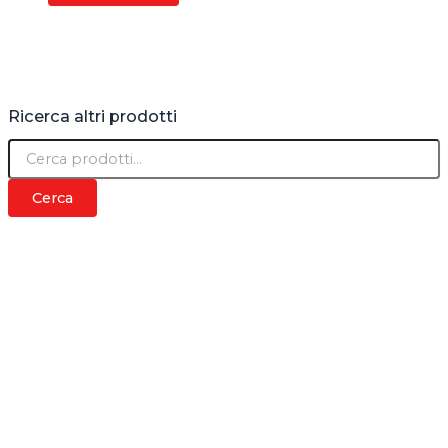
Ricerca altri prodotti
C
e
r
Cerca
c
a
: