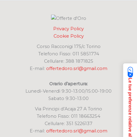
:
Privacy Policy
Cookie Policy
Corso Racconigi 175/c Torino
Telefono Fisso: 011 5851774
Cellulare: 388 1871825
E-mail:
offertedoro.srl@gmail.com
Le tue preferenze relative alla privacy
Orario d’apertura:
Lunedì-Venerdì 9:30-13:00/15:00-19:00
Sabato 9:30-13:00
Via Principi d’Acaja 27 A Torino
Telefono Fisso: 011 18663254
Cellulare: 351 5226137
E-mail:
offertedoro.srl@gmail.com