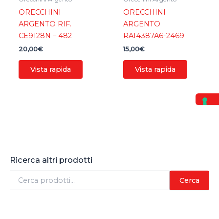
ORECCHINI
ORECCHINI
ARGENTO RIF.
ARGENTO
CE9128N – 482
RA14387A6-2469
20,00
€
15,00
€
Vista rapida
Vista rapida
Ricerca altri prodotti
C
Cerca
e
r
c
a