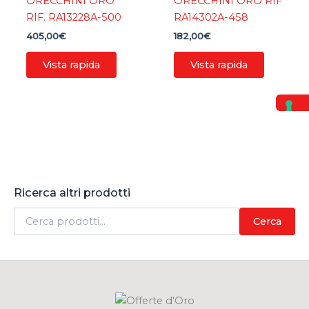
ORECCHINI ORO
ORECCHINI ORO RIF
RIF. RA13228A-500
RA14302A-458
405,00
€
182,00
€
Vista rapida
Vista rapida
Ricerca altri prodotti
C
Cerca
e
r
c
a
: