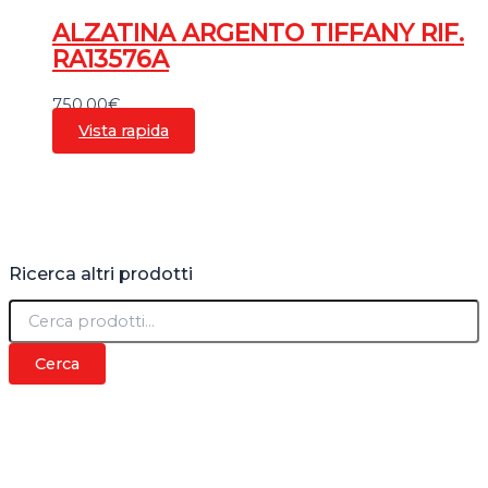
ALZATINA ARGENTO TIFFANY RIF.
RA13576A
750,00
€
Vista rapida
Ricerca altri prodotti
C
e
r
Cerca
c
a
: