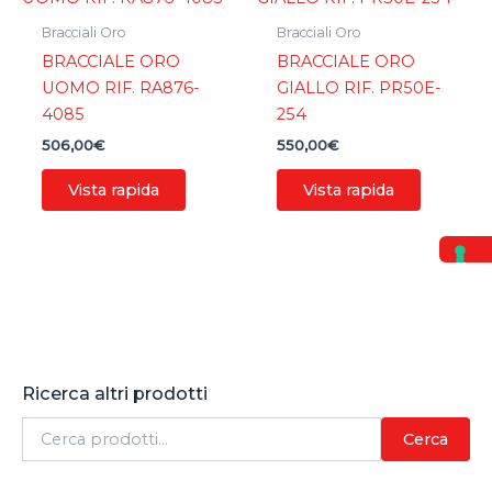
Bracciali Oro
Bracciali Oro
BRACCIALE ORO
BRACCIALE ORO
UOMO RIF. RA876-
GIALLO RIF. PR50E-
4085
254
506,00
€
550,00
€
Vista rapida
Vista rapida
Ricerca altri prodotti
C
Cerca
e
r