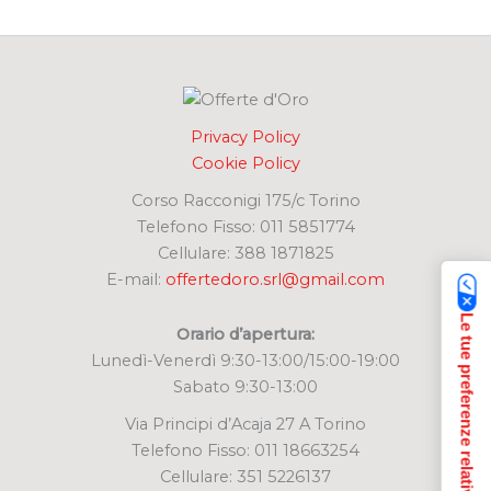
c
a
:
Privacy Policy
Cookie Policy
Corso Racconigi 175/c Torino
Telefono Fisso: 011 5851774
Cellulare: 388 1871825
E-mail:
offertedoro.srl@gmail.com
Le tue preferenze relative alla privacy
Orario d’apertura:
Lunedì-Venerdì 9:30-13:00/15:00-19:00
Sabato 9:30-13:00
Via Principi d’Acaja 27 A Torino
Telefono Fisso: 011 18663254
Cellulare: 351 5226137